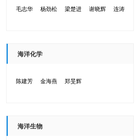
毛志华
杨劲松
梁楚进
谢晓辉
连涛
海洋化学
陈建芳
金海燕
郑旻辉
海洋生物