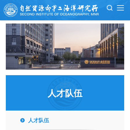
人才队伍
人才队伍