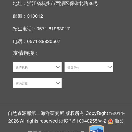
地址：浙江省杭州市西湖区保俶北路36号
邮编：310012
招生电话：0571-81963017
电话：0571-88830507
友情链接：
政府机构
部属单位
所内链接
自然资源部第二海洋研究所 版权所有 CopyRight ©2014-
2026 All rights reserved
浙ICP备10040255号-2
浙公