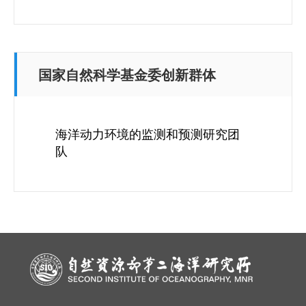
国家自然科学基金委创新群体
海洋动力环境的监测和预测研究团
队