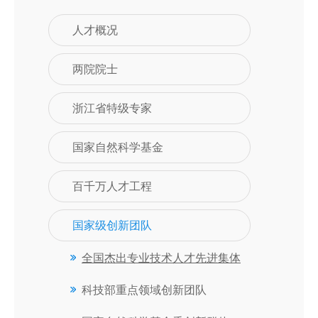
人才概况
两院院士
浙江省特级专家
国家自然科学基金
百千万人才工程
国家级创新团队
全国杰出专业技术人才先进集体
科技部重点领域创新团队