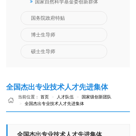
国家自然科学基金委创新群体
国务院政府特贴
博士生导师
硕士生导师
全国杰出专业技术人才先进集体
当前位置：
首页
人才队伍
国家级创新团队
全国杰出专业技术人才先进集体
全国杰出专业技术人才先进集体