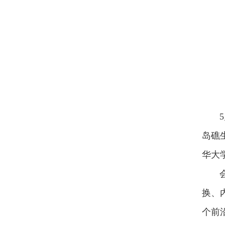
岛礁
华大
会上
换、
个前