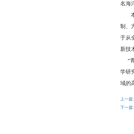
名海
本届
制、
于从
新技
“青
学研
域的
上一篇
下一篇