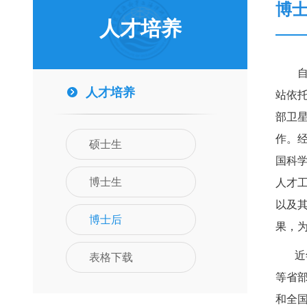
博
人才培养
自
人才培养
站依
部卫
作。
硕士生
国科学
博士生
人才工
以及
博士后
果，
表格下载
近
等省部
和全国