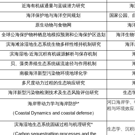
近海有机碳通量与蓝碳潜力研究
海
海洋保护地与海洋空间规划
国家公园、
原生动物与食物网
海
全球公海保护物种栖息地模拟预测和公海保护区选划
海洋生物
滨海滩涂湿地生态系统生物多样性维持机制研究
海洋
滨海湿地
-
近海沉积有机碳源解析与保存机制
贝、藻类养殖生态系统碳流途径与作用机制
南极海洋新型污染物环境地球化学
多尺度动力过程的生态响应研究
海洋新型污染物检测技术及生态风险评估研究
生态
河口海岸学、
海岸带动力学与海岸防护
*
程与环境效应
（
Coastal Dynamics and coastal defense
）
滨海湿地生态系统固碳过程与机理研究
*
生态学、沉积
（
Carbon sequestrattion processes and the