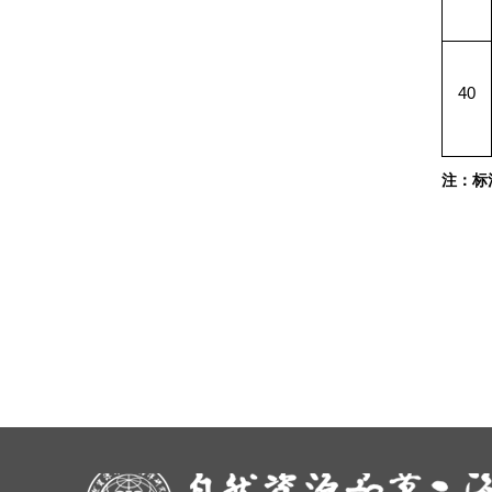
40
注：标