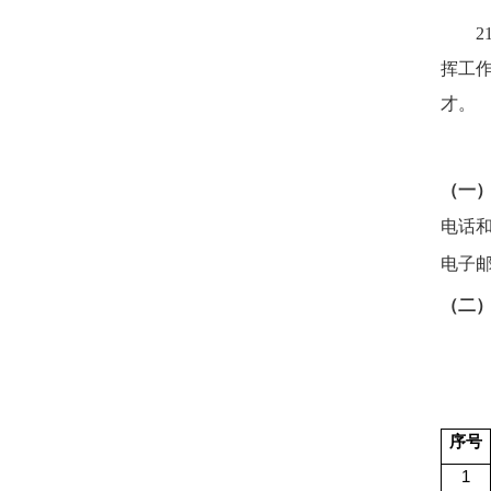
2
挥工
才。
（一
电话
电子
（二
序号
1