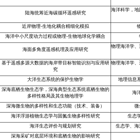
海洋科学，地
陆海统筹近海碳循环遥感研究
近岸物理
-
生地化耦合精细化模拟
海洋中小尺度动力过程或物理
-
生物地球化学耦合
物理海洋学、
海面多角度遥感机理及应用研究
基于遥感多源大数据的海岸带目标智能识别与应用研
物理海洋学、
究
大洋生态系统的保护生物学
地理信息
深海底栖生物生态学，深海典型生态系统底栖生物的
海
多样性格局及其生物地理学
深海微生物的多样性和生态功能（技术、装备）
微
海洋浮游植物生态学与固氮生物多样性研究
生态
海洋生态评价与规划研究
生态学、海
深海采矿对底层环境和底栖生物的影响研究