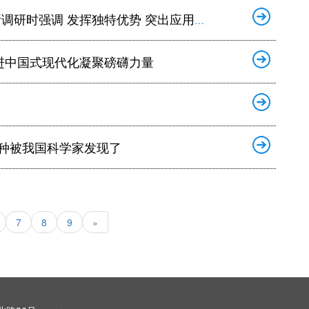
势 突出应用转化 为建设海洋强省贡献重要科技力量
进中国式现代化凝聚磅礴力量
物种被我国科学家发现了
7
8
9
»