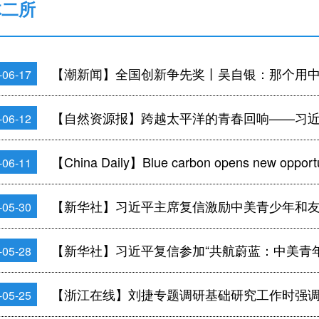
体二所
【潮新闻】全国创新争先奖丨吴自银：那个用
-06-17
【自然资源报】跨越太平洋的青春回响——习
-06-12
【China Daily】Blue carbon opens new opportuniti
-06-11
【新华社】习近平主席复信激励中美青少年和友好人士
-05-30
【新华社】习近平复信参加“共航蔚蓝：中美青
-05-28
【浙江在线】刘捷专题调研基础研究工作时强调 加
-05-25