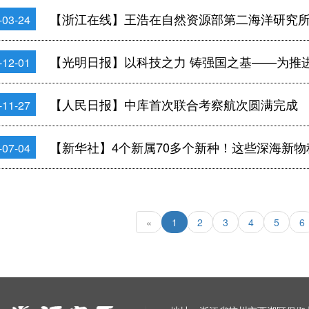
【浙江在线】王浩在自然资源部第二海洋研究所调研时强调 发挥独特优
-03-24
【光明日报】以科技之力 铸强国之基——为推
-12-01
【人民日报】中库首次联合考察航次圆满完成
-11-27
【新华社】4个新属70多个新种！这些深海新
-07-04
«
1
2
3
4
5
6