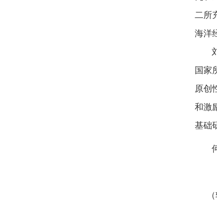
二所
海洋
刘捷
国家
原创
和激
基础
何中
（