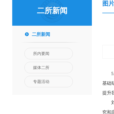
图
二所新闻
二所新闻
所内要闻
媒体二所
5月
专题活动
基础
提升
刘捷
究和