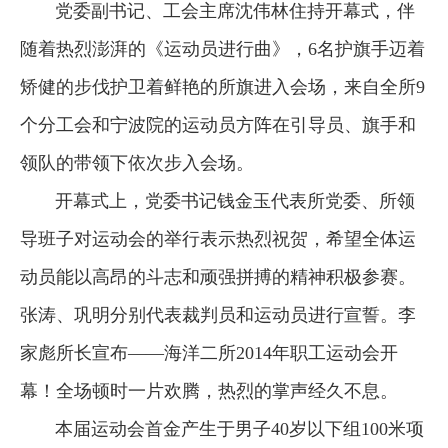
党委副书记、工会主席沈伟林住持开幕式，伴
随着热烈澎湃的《运动员进行曲》，6名护旗手迈着
矫健的步伐护卫着鲜艳的所旗进入会场，来自全所9
个分工会和宁波院的运动员方阵在引导员、旗手和
领队的带领下依次步入会场。
开幕式上，党委书记钱金玉代表所党委、所领
导班子对运动会的举行表示热烈祝贺，希望全体运
动员能以高昂的斗志和顽强拼搏的精神积极参赛。
张涛、巩明分别代表裁判员和运动员进行宣誓。李
家彪所长宣布——海洋二所2014年职工运动会开
幕！全场顿时一片欢腾，热烈的掌声经久不息。
本届运动会首金产生于男子40岁以下组100米项