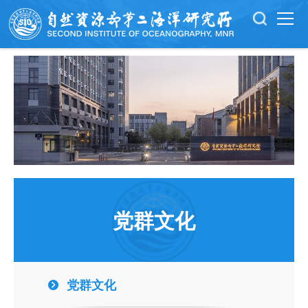
党群文化
党群文化