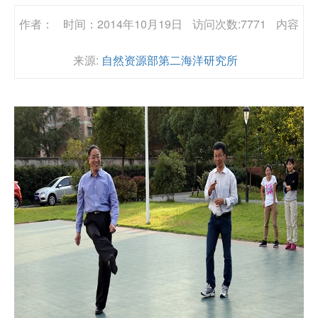
作者：
时间：2014年10月19日
访问次数:7771
内容
来源:
自然资源部第二海洋研究所