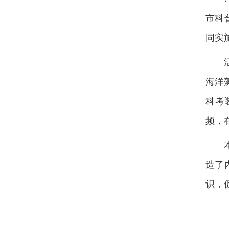
市科
同实
海洋
科考
频，
造了
识，