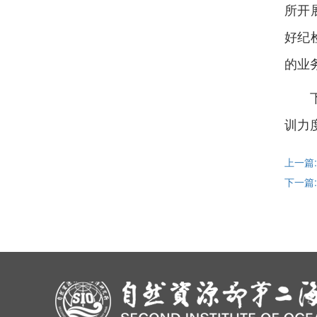
所开
好纪
的业
训力
上一篇
下一篇