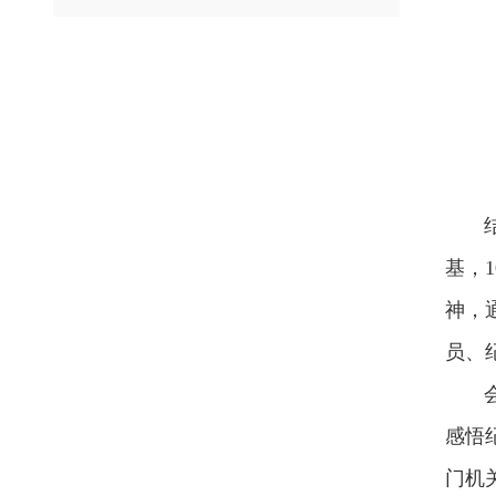
基，
神，
员、
感悟
门机