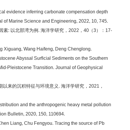
cal evidence inferring carbonate compensation depth
al of Marine Science and Engineering, 2022, 10, 745.
 以北部湾为例. 海洋学研究，2022，40（3）：17-
eng Xiguang, Wang Haifeng, Deng Chenglong.
stocene Abyssal Surficial Sediments on the Southern
d‐Pleistocene Transition. Journal of Geophysical
期以来的沉积特征与环境意义. 海洋学研究，2021，
tribution and the anthropogenic heavy metal pollution
ion Bulletin, 2020, 150, 110694.
hen Liang, Chu Fengyou. Tracing the source of Pb