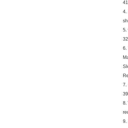
4
4.
sh
5.
32
6.
Ma
Sl
Re
7
3
8.
re
9.