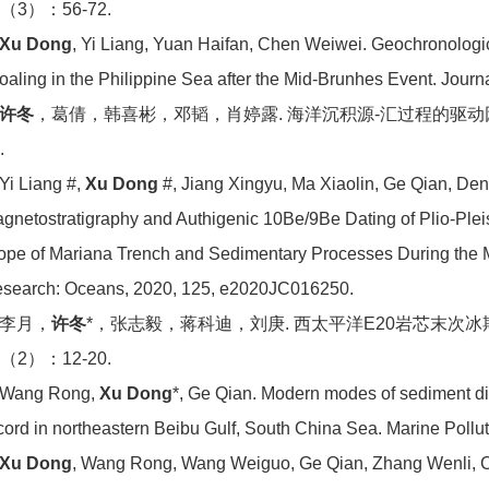
1（3）：56-72.
Xu Dong
, Yi Liang, Yuan Haifan, Chen Weiwei. Geochronologi
oaling in the Philippine Sea after the Mid-Brunhes Event. Journ
许冬
，葛倩，韩喜彬，邓韬，肖婷露. 海洋沉积源-汇过程的驱动因素:
.
 Yi Liang #,
Xu Dong
#, Jiang Xingyu, Ma Xiaolin, Ge Qian, D
gnetostratigraphy and Authigenic 10Be/9Be Dating of Plio-Plei
ope of Mariana Trench and Sedimentary Processes During the Mi
search: Oceans, 2020, 125, e2020JC016250.
. 李月，
许冬
*，张志毅，蒋科迪，刘庚. 西太平洋E20岩芯末次冰
9（2）：12-20.
 Wang Rong,
Xu Dong
*, Ge Qian. Modern modes of sediment dis
cord in northeastern Beibu Gulf, South China Sea. Marine Pollut
Xu Dong
, Wang Rong, Wang Weiguo, Ge Qian, Zhang Wenli, C