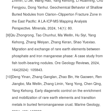
Zhimin, Li Jie, Wang Hao, Yang Kehong, Li Huaiming, Chu
Fengyou, Dong Yanhui. Geochemical Behavior of Shallow
Buried Nodules from Clarion–Clipperton Fracture Zone in
the East Pacific: A LA-ICP-MS Mapping Analysis
Perspective. Minerals, 2024, 14(1): 80.
[9]Qiu Zhongrong, Tao Chunhui, Ma Weilin, Hu Siyi, Yang
Kehong, Zhang Weiyan, Zhang Keran, Shao Yuexiao.
Migration and exchange of rare earth elements between
phosphate and iron manganese phase: A case study from
fish tooth-bearing nodules. Ore Geology Reviews, 2024,
164(2024): 105843.
[10]Deng Yinan, Zhang Ganglan, Zhao Bin, He Gaowen, Ren
Jiangbo, Ma Weilin, Zhang Limin, Yang Yong, Chen Qing,
Yang Kehong. Early diagenetic control on the enrichment
and mobilization of rare earth elements and transition
metals in buried ferromanganese crust. Marine Geology,