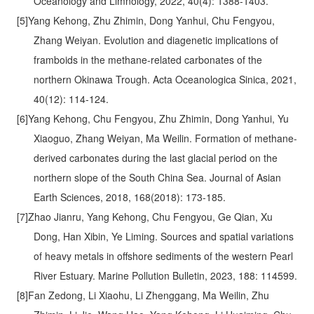
Oceanology and Limnology, 2022, 40(4): 1388-1403.
[5]Yang Kehong, Zhu Zhimin, Dong Yanhui, Chu Fengyou,
Zhang Weiyan. Evolution and diagenetic implications of
framboids in the methane-related carbonates of the
northern Okinawa Trough. Acta Oceanologica Sinica, 2021,
40(12): 114-124.
[6]Yang Kehong, Chu Fengyou, Zhu Zhimin, Dong Yanhui, Yu
Xiaoguo, Zhang Weiyan, Ma Weilin. Formation of methane-
derived carbonates during the last glacial period on the
northern slope of the South China Sea. Journal of Asian
Earth Sciences, 2018, 168(2018): 173-185.
[7]Zhao Jianru, Yang Kehong, Chu Fengyou, Ge Qian, Xu
Dong, Han Xibin, Ye Liming. Sources and spatial variations
of heavy metals in offshore sediments of the western Pearl
River Estuary. Marine Pollution Bulletin, 2023, 188: 114599.
[8]Fan Zedong, Li Xiaohu, Li Zhenggang, Ma Weilin, Zhu