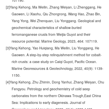
107190.
[2]Yang Kehong, Ma Weilin, Zhang Weiyan, Li Zhenggang, He
Gaowen, Li Xiaohu, Qiu Zhongrong, Wang Hao, Zhao Bin,
Yang Yong, Wei Zhenquan, Liu Yonggang. Geological and
geochemical characteristics of shallow-buried
ferromanganese crusts from Weijia Guyot and their
resource potential. Marine Geology, 2023, 464: 107119.
[3]Yang Kehong, Yao Huiqiang, Ma Weilin, Liu Yonggang, He
Gaowen. A step-by-step relinquishment method for cobalt-
rich crusts: a case study on Caiqi Guyot, Pacific Ocean.
Marine Georesources & Geotechnology, 2022, 40(9): 1139-
1150.
[4]Yang Kehong, Zhu Zhimin, Dong Yanhui, Zhang Weiyan, Chu
Fengyou. Petrology and geochemistry of cold seep
carbonates from the northern Okinawa Trough,East China
Sea: Implications to early diagenesis. Journal of