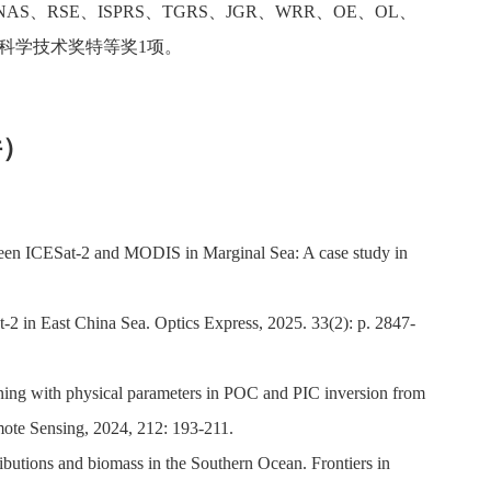
、RSE、ISPRS、TGRS、JGR、WRR、OE、OL、
洋科学技术奖特等奖1项。
件）
etween ICESat-2 and MODIS in Marginal Sea: A case study in
at-2 in East China Sea. Optics Express, 2025. 33(2): p. 2847-
ning with physical parameters in POC and PIC inversion from
ote Sensing, 2024, 212: 193-211.
tributions and biomass in the Southern Ocean. Frontiers in