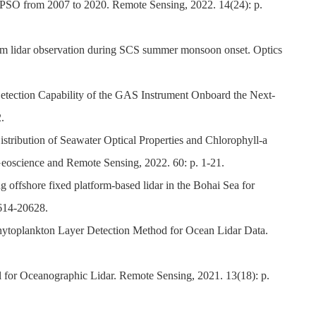
IPSO from 2007 to 2020. Remote Sensing, 2022. 14(24): p.
rom lidar observation during SCS summer monsoon onset. Optics
etection Capability of the GAS Instrument Onboard the Next-
.
stribution of Seawater Optical Properties and Chlorophyll-a
eoscience and Remote Sensing, 2022. 60: p. 1-21.
g offshore fixed platform-based lidar in the Bohai Sea for
0614-20628.
hytoplankton Layer Detection Method for Ocean Lidar Data.
l for Oceanographic Lidar. Remote Sensing, 2021. 13(18): p.