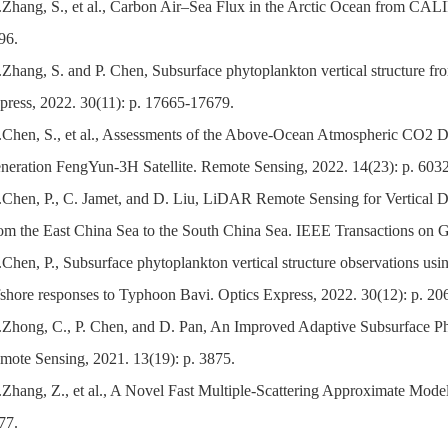
.Zhang, S., et al., Carbon Air–Sea Flux in the Arctic Ocean from CAL
96.
.Zhang, S. and P. Chen, Subsurface phytoplankton vertical structure f
press, 2022. 30(11): p. 17665-17679.
.Chen, S., et al., Assessments of the Above-Ocean Atmospheric CO2 D
neration FengYun-3H Satellite. Remote Sensing, 2022. 14(23): p. 6032
.Chen, P., C. Jamet, and D. Liu, LiDAR Remote Sensing for Vertical Di
om the East China Sea to the South China Sea. IEEE Transactions on G
.Chen, P., Subsurface phytoplankton vertical structure observations usin
fshore responses to Typhoon Bavi. Optics Express, 2022. 30(12): p. 2
.Zhong, C., P. Chen, and D. Pan, An Improved Adaptive Subsurface P
mote Sensing, 2021. 13(19): p. 3875.
.Zhang, Z., et al., A Novel Fast Multiple-Scattering Approximate Mode
77.