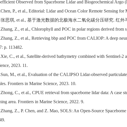
efficient Observed from Spaceborne Lidar and Biogeochemical Argo (
.Chen, P., et al., Editorial: Lidar and Ocean Color Remote Sensing for
3.张思琪, et al., 基于激光数据的北极海水二氧化碳分压研究. 红外与
.Zhang, Z., et al., Chlorophyll and POC in polar regions derived from s
.Zhang, Z., et al., Retrieving bbp and POC from CALIOP: A deep neu
7: p. 113482.
.Xie, C., et al., Satellite-derived bathymetry combined with Sentinel-2 
ience, 2023. 11.
.Sun, M., et al., Evaluation of the CALIPSO Lidar-observed particulate 
ales. Frontiers in Marine Science, 2023. 10.
.Zhong, C., et al., CPUE retrieval from spaceborne lidar data: A case st
shing area. Frontiers in Marine Science, 2022. 9.
.Zhang, Z., P. Chen, and Z. Mao, SOLS: An Open-Source Spaceborne O
49.