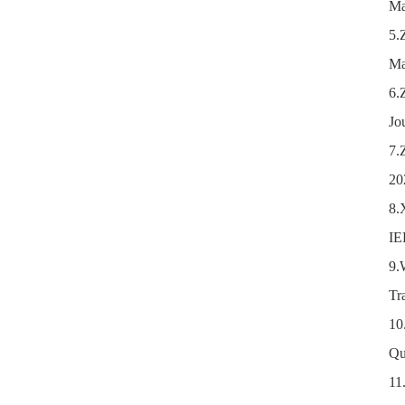
Ma
5.
Ma
6.
Jo
7.
20
8.
IE
9.
Tr
10
Qu
11