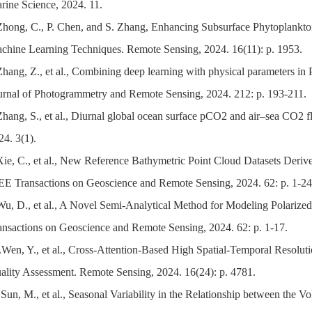
rine Science, 2024. 11.
Zhong, C., P. Chen, and S. Zhang, Enhancing Subsurface Phytoplankt
chine Learning Techniques. Remote Sensing, 2024. 16(11): p. 1953.
Zhang, Z., et al., Combining deep learning with physical parameters 
urnal of Photogrammetry and Remote Sensing, 2024. 212: p. 193-211.
Zhang, S., et al., Diurnal global ocean surface pCO2 and air–sea CO
24. 3(1).
Xie, C., et al., New Reference Bathymetric Point Cloud Datasets Deri
EE Transactions on Geoscience and Remote Sensing, 2024. 62: p. 1-24
Wu, D., et al., A Novel Semi-Analytical Method for Modeling Polarize
ansactions on Geoscience and Remote Sensing, 2024. 62: p. 1-17.
.Wen, Y., et al., Cross-Attention-Based High Spatial-Temporal Resolut
ality Assessment. Remote Sensing, 2024. 16(24): p. 4781.
.Sun, M., et al., Seasonal Variability in the Relationship between the 