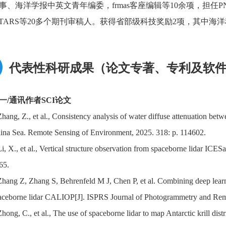
事、海洋学报中英文青年编委，frmas客座编辑等10余项，担任PNAS
STARS等20多个期刊审稿人。获得省部级科技奖励2项，其中海
代表性科研成果（论文专著、专利及软
一/通讯作者SCI论文
Zhang, Z., et al., Consistency analysis of water diffuse attenuation b
ina Sea. Remote Sensing of Environment, 2025. 318: p. 114602.
Li, X., et al., Vertical structure observation from spaceborne lidar ICES
65.
Zhang Z, Zhang S, Behrenfeld M J, Chen P, et al. Combining deep lear
aceborne lidar CALIOP[J]. ISPRS Journal of Photogrammetry and Rem
Zhong, C., et al., The use of spaceborne lidar to map Antarctic krill dis