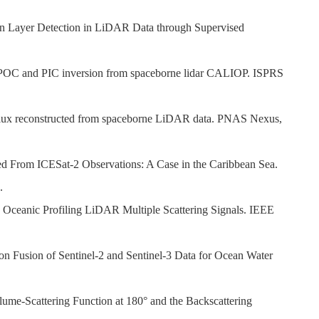
on Layer Detection in LiDAR Data through Supervised
in POC and PIC inversion from spaceborne lidar CALIOP. ISPRS
2 flux reconstructed from spaceborne LiDAR data. PNAS Nexus,
ved From ICESat-2 Observations: A Case in the Caribbean Sea.
.
d Oceanic Profiling LiDAR Multiple Scattering Signals. IEEE
ion Fusion of Sentinel-2 and Sentinel-3 Data for Ocean Water
Volume-Scattering Function at 180° and the Backscattering