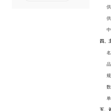
供
供
中
四、
名
品
规
数
单
五、