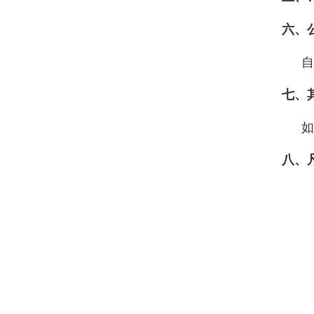
六、
自
七、
如
八、