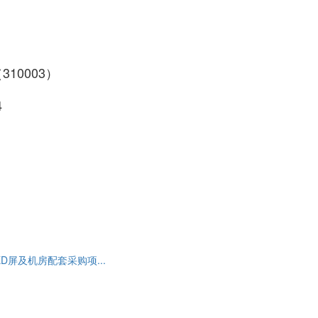
10003）
4
D屏及机房配套采购项...