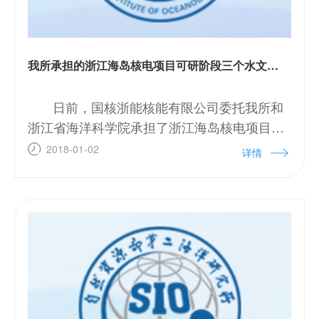
我所承担的浙江海岛核电项目可研阶段三个水文专题通过评审
日前，国核浙能核能有限公司委托我所和
浙江省海洋科学院承担了浙江海岛核电项目18
个专题，各专题工作正在紧张有序推进，由工
2018-01-02
详情
程院水文团队承担的《浙江海岛核电项目可研
阶段厂址海洋水文站观测》、《浙江海岛核电
项目可研阶段同步水文测验》和