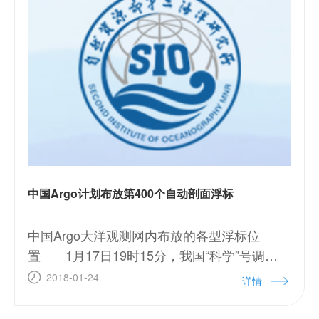
中国Argo计划布放第400个自动剖面浮标
中国Argo大洋观测网内布放的各型浮标位
置 1月17日19时15分，我国“科学”号调查
船在西北太平洋海域成功布放一个由中船重工
2018-01-24
详情
第七一0研究所研制的HM2000型剖面浮标（采
用北斗卫星导航系统传输观测数据）