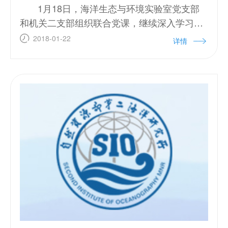
1月18日，海洋生态与环境实验室党支部
和机关二支部组织联合党课，继续深入学习十
九大精神，推进“两学一做”学习教育常态化制
2018-01-22
详情
度化。党课由机关二支部朱永灵书记主持，主
要内容是由生态党支部组织委员寿鹿同志和机
关