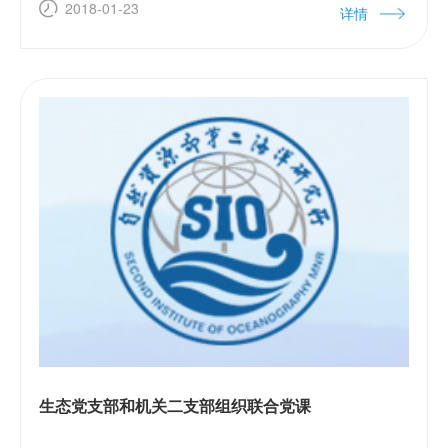
底实验室《中国、中国鲜红的太阳永不落》机
2018-01-23
详情
关一、海岛、后勤联队《众人划桨开大船》工
程中心《团结就是力量》 为学习贯彻党的
十九大精神，丰富职工业余文化生
生态党支部和机关二支部组织联合党课