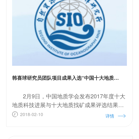
韩喜球研究员团队项目成果入选“中国十大地质科技进展”
2月9日，中国地质学会发布2017年度十大
地质科技进展与十大地质找矿成果评选结果，
由我所韩喜球研究员团队申报的“西北印度洋现
2018-02-10
详情
代海底热液成矿现象的首次发现”在参评的96
个项目中脱颖而出，入选&ldquo