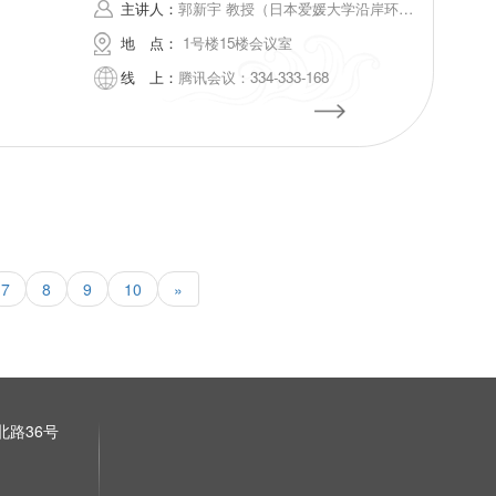
主讲人：
郭新宇 教授（日本爱媛大学沿岸环境科学研究中心）
地
点：
1号楼15楼会议室
线
上：
腾讯会议：334-333-168
7
8
9
10
»
路36号