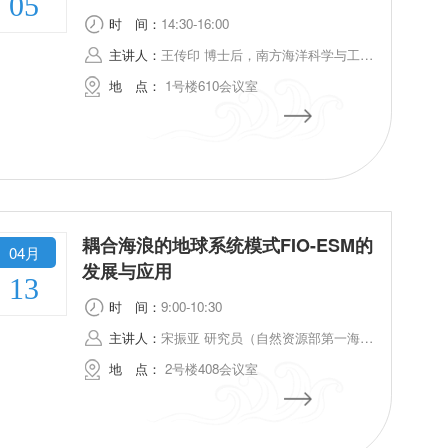
05
Anticipation of Upcoming Wide-
时
间：
14:30-16:00
Swath Satellite Missions
主讲人：
王传印 博士后，南方海洋科学与工程广东省实验室（珠海）
地
点：
1号楼610会议室
耦合海浪的地球系统模式FIO-ESM的
04月
发展与应用
13
时
间：
9:00-10:30
主讲人：
宋振亚 研究员（自然资源部第一海洋研究所）
地
点：
2号楼408会议室