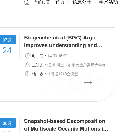
首页
信息公开
学术活动
当前位置：
Biogeochemical (BGC) Argo
07月
improves understanding and
24
quantification of the ocean’s
时
间：
14:30-16:00
biological carbon pump
主讲人：
汪斌 博士（加拿大达尔豪斯大学海洋系）
地
点：
1号楼1210会议室
Snapshot-based Decomposition
06月
of Multiscale Oceanic Motions in