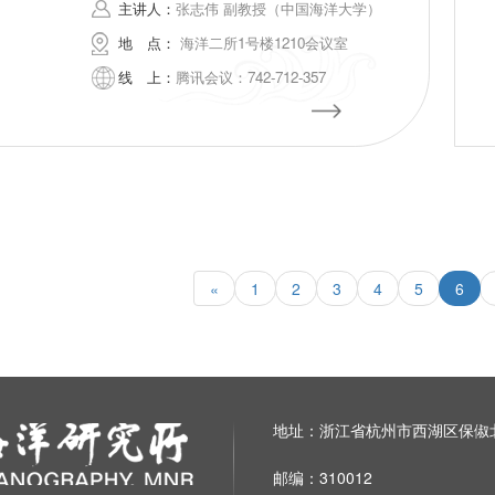
主讲人：
张志伟 副教授（中国海洋大学）
地
点：
海洋二所1号楼1210会议室
线
上：
腾讯会议：742-712-357
«
1
2
3
4
5
6
地址：浙江省杭州市西湖区保俶北
邮编：310012