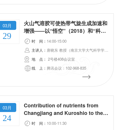
火山气溶胶可使热带气旋生成加速和
03月
增强——以“悟空”（2018）和“科
29
迪”（2022）为例
时
间：
14:00-15:00
主讲人：
唐晓东 教授（南京大学大气科学学院）
地
点：
2号楼408会议室
线
上：
腾讯会议：102-968-835
Contribution of nutrients from
03月
Changjiang and Kuroshio to the
24
export production from the East
时
间：
10:00-11:30
China Sea