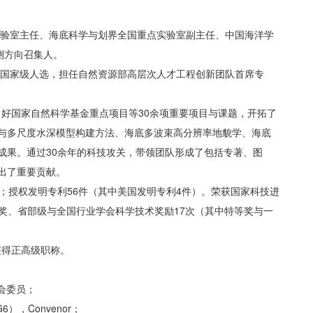
验室主任、海底科学与划界全国重点实验室副主任、中国海洋学
测方向召集人。
程国家级人选，担任自然资源部高层次人才工程创新团队首席专
目好国家自然科学基金重点项目等30余项重要项目与课题，开拓了
与多尺度水深模型构建方法、海底多波束高分辨率地貌学、海底
成果。通过30余年的科技攻关，带领团队形成了包括专著、图
出了重要贡献。
10部；授权发明专利56件（其中美国发明专利4件）。荣获国家科技进
金奖、省部级与全国行业学会科学技术奖励17次（其中特等奖与一
获得正高级职称。
员会委员；
6），Convenor；