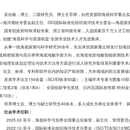
吴自银，博士、二级研究员、博士生导师，自然资源部海底科学重点实
—海洋测绘专委会副主任、ISO国际标准化组织海洋技术分委会—海底探
国务院政府特殊津贴专家、浙江省特级专家，入选国家百千万人才工
，创建“海底科学与资源权益”全国专业技术人才先进集体。
从事一线海底探测与科学研究30余年，先后承担国家重点研发计划项
底精密探测与高分辨率海底地貌学新方向，在海底地形地貌智能探测技术
杂地理实体划定理论与技术方法等方面进行深入研究并取得系列重要学术
、论文、标准、专利和软件在内的知识产权矩阵，为本领域的前沿发展做
发表学术论文150余篇（SCI/EI收录93篇）；主编学术专著与图集
二等奖2项（排名1和4）、全国创新争先奖状、日内瓦国际发明展-特别
奖10次）。
培养博士后、博士与硕士研究生40余名，多人成长为单位业务骨干、
社会学术任职：
. 2025.02-至今，海底科学与划界全国重点实验室，副主任，管理委
. 2022.12-至今，国际标准化组织海洋技术分委会（ISO/TC8/SC13/WG