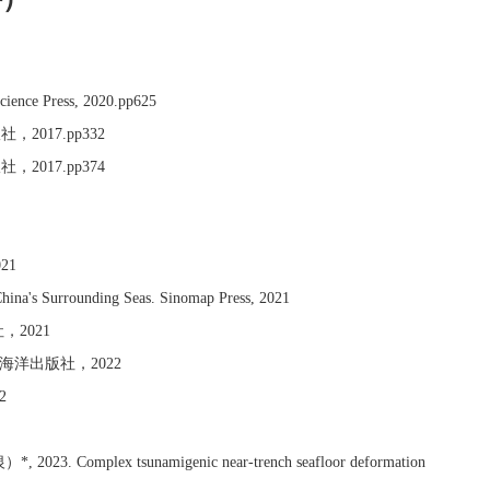
Science Press, 2020.pp625
17.pp332
17.pp374
21
hina's Surrounding Seas. Sinomap Press, 2021
2021
洋出版社，2022
2
）*, 2023. Complex tsunamigenic near-trench seafloor deformation