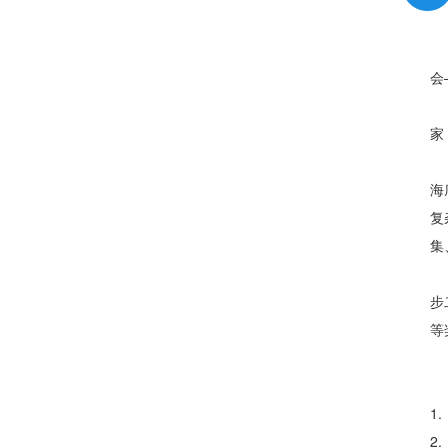
会
家
海
复
集
步
等
1
2