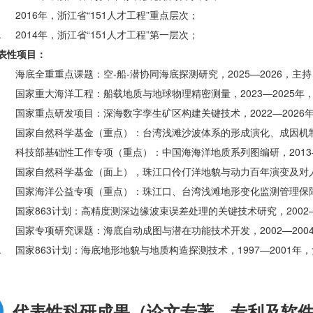
. 2016年，浙江省“151人才工程”重点层次；
0. 2014年，浙江省“151人才工程”第一层次；
表性项目：
. 海底全重重点课题：空-船-潜协同海底探测研究，2025—2026，主持
. 国家重大海洋工程：船载地质与地球物理精密测量，2023—2025年
. 国家重点研发项目：深海数字孪生矿区构建关键技术，2022—2026
. 国家自然科学基金（重点）：台湾浅滩沙波体系的形成演化、成因机制及
. 科技部基础性工作专项（重点）：中国海海洋地质系列图编研，2013—
. 国家自然科学基金（面上），珠江口伶仃洋地貌与动力百年演变及对人类
. 国家海洋公益专项（重点）：珠江口、台湾浅滩地形变化监测管理保障系
. 国家863计划：高精度测深边缘波束误差处理的关键技术研究，2002—
. 国家专项研究课题：海底自动成图与潜在功能技术开发，2002—200
0. 国家863计划：海底地形地貌与地质构造探测技术，1997—2001
代表性科研成果（论文专著、专利及软