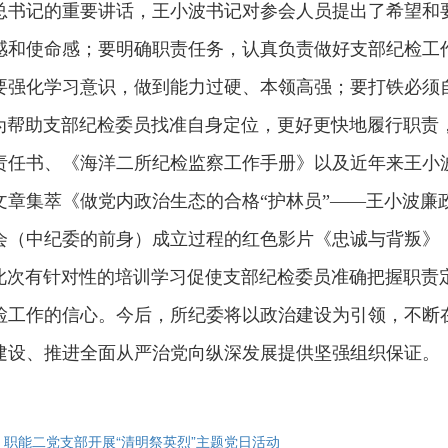
总书记的重要讲话，王小波书记对参会人员提出了希望和
感和使命感；要明确职责任务，认真负责做好支部纪检工
要强化学习意识，做到能力过硬、本领高强；要打铁必须自
助支部纪检委员找准自身定位，更好更快地履行职责，
责任书、《海洋二所纪检监察工作手册》以及近年来王小波
文章集萃《做党内政治生态的合格“护林员”——王小波廉
会（中纪委的前身）成立过程的红色影片《忠诚与背叛》
有针对性的培训学习促使支部纪检委员准确把握职责定
检工作的信心。今后，所纪委将以政治建设为引领，不断
建设、推进全面从严治党向纵深发展提供坚强组织保证。
: 职能二党支部开展“清明祭英烈”主题党日活动