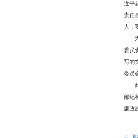
近平
责任
人；
为帮
委员
写的
委员
此次
部纪
廉政
上一篇