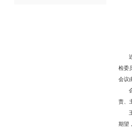
近期
检委
会议
会上
责、
王小
期望