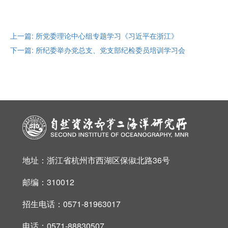
上一篇: 所党委理论中心组专题学习《习近平在浙江》
下一篇: 所纪委举办党总支、党支部纪检委员培训学习会
地址：浙江省杭州市西湖区保俶北路36号
邮编：310012
招生电话：0571-81963017
电话：0571-88830507