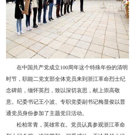
在中国共产党成立100周年这个特殊年份的清明
时节，职能二党支部全体党员来到浙江革命烈士纪
念碑前，缅怀英烈，致以深切哀思，献上崇高敬
意。纪委书记王小波、专职党委副书记梅显俊以普
通党员身份参加了主题党日活动。
松柏常青，英雄常在。党员认真参观浙江革命