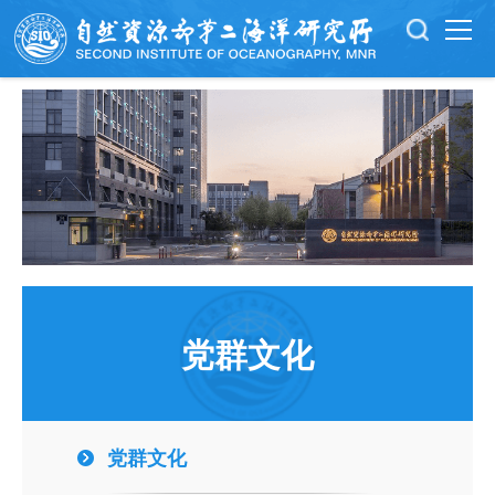
党群文化
党群文化