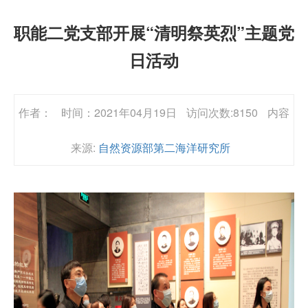
职能二党支部开展“清明祭英烈”主题党
日活动
作者：
时间：2021年04月19日
访问次数:8150
内容
来源:
自然资源部第二海洋研究所