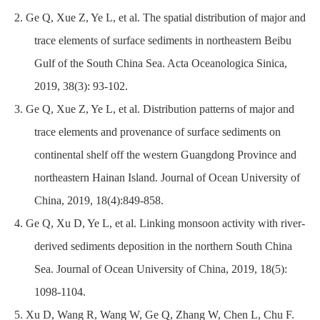
2.
Ge Q, Xue Z, Ye L, et al. The spatial distribution of major and
trace elements of surface sediments in northeastern Beibu
Gulf of the South China Sea. Acta Oceanologica Sinica,
2019, 38(3): 93-102.
3. Ge Q, Xue Z, Ye L, et al. Distribution patterns of major and
trace elements and provenance of surface sediments on
continental shelf off the western Guangdong Province and
northeastern Hainan Island. Journal of Ocean University of
China, 2019, 18(4):849-858.
4. Ge Q, Xu D, Ye L, et al. Linking monsoon activity with river-
derived sediments deposition in the northern South China
Sea. Journal of Ocean University of China, 2019, 18(5):
1098-1104.
5. Xu D, Wang R, Wang W, Ge Q, Zhang W, Chen L, Chu F.