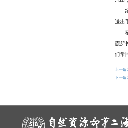
流出
纪委
送出
稍早
霞所
们常
上一篇
下一篇