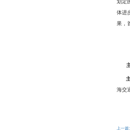
划定
体进
果，
海交
上一篇