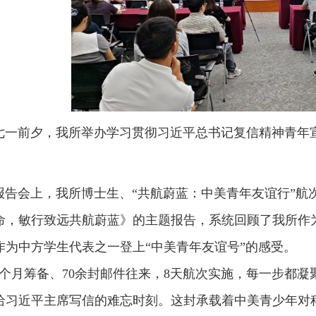
前夕，我所举办学习贯彻习近平总书记复信精神青年宣
会上，我所博士生、“共航蔚蓝：中美青年友谊行”航
命，敏行致远共航蔚蓝》的主题报告，系统回顾了我所作
作为中方学生代表之一登上“中美青年友谊号”的感受。
月筹备、70余封邮件往来，8天航次实施，每一步都凝
给习近平主席写信的难忘时刻。这封承载着中美青少年对科