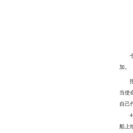
七一
加。
报告
当使
自己
4个
船上