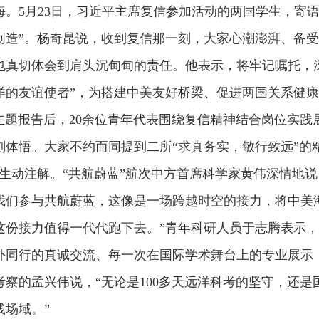
海。5月23日，习近平主席复信参加活动的两国学生，寄
创造”。杨奇昆说，收到复信那一刻，大家心潮澎湃、备
也真切体会到肩头沉甸甸的责任。他表示，将牢记嘱托，深
洋的友谊使者”，为搭建中美友好桥梁、促进两国关系健
报告后，20余位青年代表围绕复信精神结合岗位实践
刻体悟。大家不约而同提到二所“求真务实，敏行致远”的
的生动注解。“共航蔚蓝”航次中方首席科学家黄伟深情地说
我们参与共航蔚蓝，这像是一场跨越时空的接力，将中美
这份接力值得一代代跑下去。”青年科研人员于志腾表示，
外同行的真诚交流、每一次在国际学术舞台上的专业展示
考察的孟兴伟说，“无论是100多天远洋科考的坚守，还
践场域。”