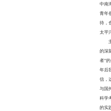
中南
青年
待，
太平
主题
的深
者”
年后
信，
与国
科学
的实