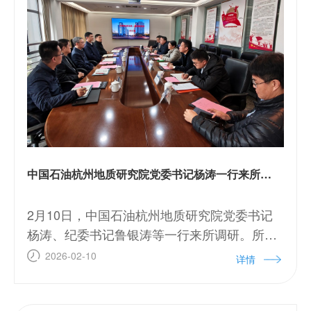
中国石油杭州地质研究院党委书记杨涛一行来所调研
2月10日，中国石油杭州地质研究院党委书记
杨涛、纪委书记鲁银涛等一行来所调研。所长
方银霞接待调研组并主持座谈。方银霞所长对
2026-02-10
详情
杨涛书记一行来访表示热烈欢迎，并表示，中
石油杭州院在油气勘探与碳酸盐岩研究领域实