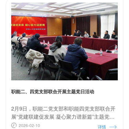
力雄厚，海外布局广泛。双方在科研领域具有
较强的互补性，合作空间广阔。希望今后在数
据共享、技术研发、人才培养及国际标准制定
等方面建立务实合作机制，推动产学研深度融
合。杨涛书记表示，通过此次调研，全面了
职能二、四党支部联合开展主题党日活动
2月9日，职能二党支部和职能四党支部联合开
展“党建联建促发展 凝心聚力谱新篇”主题党日
活动，所纪委书记陈力及两个支部​全体党员参
2026-02-10
详情