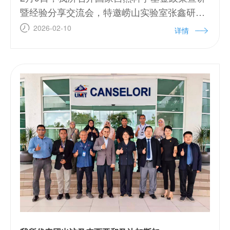
暨经验分享交流会，特邀崂山实验室张鑫研究
员及我所海底科学实验室张涛研究员作分享报
2026-02-10
详情
告，陈建芳副所长参会。