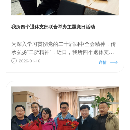
我所四个退休支部联合举办主题党日活动
为深入学习贯彻党的二十届四中全会精神，传
承弘扬“二所精神”，近日，我所四个退休支部
联合开展了“深学全会精神 追忆奋斗岁月 寄语
2026-01-16
详情
二所未来”主题党日活动。