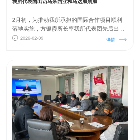
我所代表团出访马来西亚和马达加斯加
2月初，为推动我所承担的国际合作项目顺利
落地实施，方银霞所长率我所代表团先后出访
马来西亚和马达加斯加，通过实地对接和磋商
2026-02-09
详情
进一步明确合作细节，为新一年我所国际合作
工作开好头、起好步。