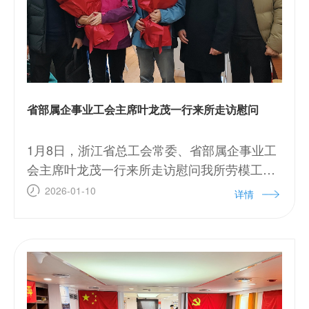
省部属企事业工会主席叶龙茂一行来所走访慰问
1月8日，浙江省总工会常委、省部属企事业工
会主席叶龙茂一行来所走访慰问我所劳模工匠
和“三外”项目职工，所纪委书记、工会主席陈
2026-01-10
详情
力参加活动。