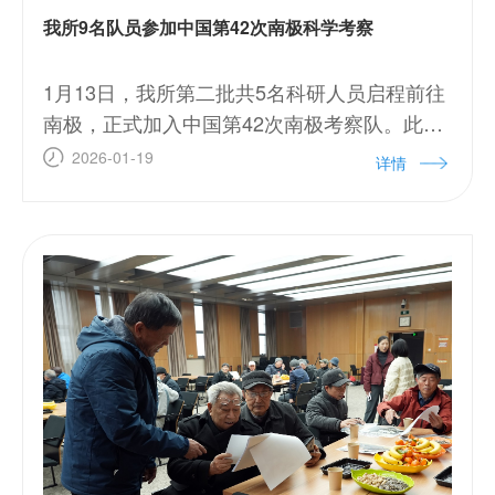
我所9名队员参加中国第42次南极科学考察
1月13日，我所第二批共5名科研人员启程前往
南极，正式加入中国第42次南极考察队。此
前，第一批共4名科研人员已在南极半岛邻近
2026-01-19
详情
海域开展科考工作。