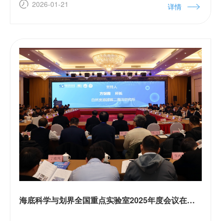
与评估进程” 第三周期成果发布取得重要阶段
2026-01-21
详情
性进展。我所卫星海洋环境监测预警全国重点
实验室海洋动力与生态耦合智能预警团队协调
完成“河口与三角洲”章节编写。
海底科学与划界全国重点实验室2025年度会议在杭州召开